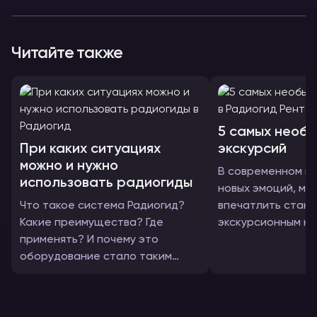
Читайте также
5 самых необ
При каких ситуациях
экскурсий
можно и нужно
В современном ми
использовать радиогиды
новых эмоций, ма
Что такое система Радиогид?
впечатлить стан
Какие преимущества? Где
экскурсионным н
применять? И почему это
обзорные экскурс
оборудование стало таким
достопримечател
популярным
музеи...Людям хо
в местах, которы
каждая туристиче