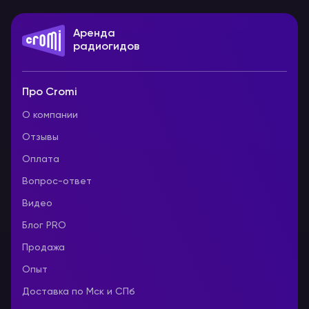
брошюра. Предст
подборку экскур
Аренда
маршрутов, во вр
радиогидов
восторженное “ВА
гарантировано.
Про Cromi
О компании
Отзывы
Оплата
Вопрос-ответ
Видео
Блог PRO
Продажа
Опыт
Доставка по Мск и СПб